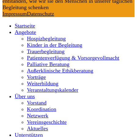
entstanden, wie wir sie den Menschen in unserer täglichen
Begleitung schenken
Impressum
Datenschutz
Startseite
Angebote
Hospizbegleitung
Kinder in der Begleitung
Trauerbegleitung
Patientenverfügung & Vorsorgevollmacht
Palliative Beratung
Außerklinische Ethikberatung
Vorträge
Weiterbildung
Veranstaltungskalender
Über uns
Vorstand
Koordination
Netzwerk
Vereinsgeschichte
Aktuelles
Unterstützen