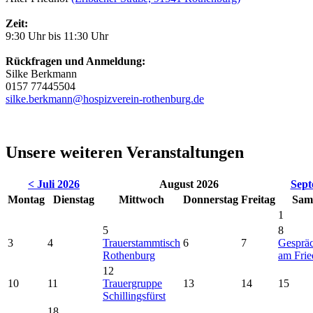
Zeit:
9:30 Uhr bis 11:30 Uhr
Rückfragen und Anmeldung:
Silke Berkmann
0157 77445504
silke.berkmann@hospizverein-rothenburg.de
Unsere weiteren Veranstaltungen
< Juli 2026
August 2026
Sept
Montag
Dienstag
Mittwoch
Donnerstag
Freitag
Sam
1
5
8
3
4
Trauerstammtisch
6
7
Gesprä
Rothenburg
am Frie
12
10
11
Trauergruppe
13
14
15
Schillingsfürst
18